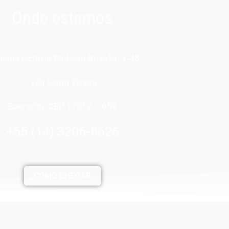
Onde estamos
meda Octavio Pinheiro Brisolla, 3-45
Vila Santa Tereza
Bauru/Sp CEP 17012 – 059
+55 (14) 3206-8626
COMO CHEGAR