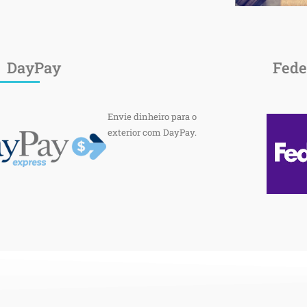
DayPay
Fed
Envie dinheiro para o
exterior com DayPay.