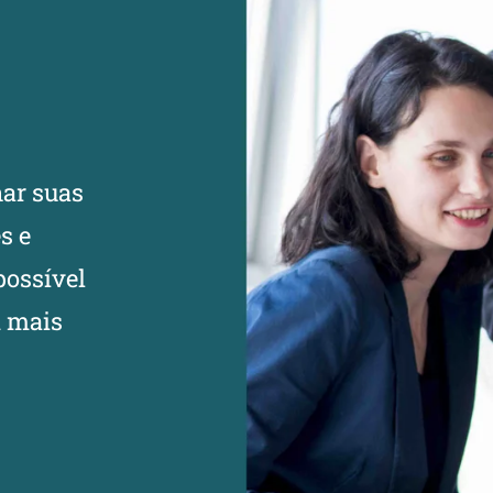
nar suas
s e
possível
m mais